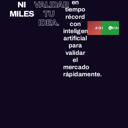
en
NI
VALIDAR
tiempo
MILES
TU
récord
IDEA.
con
HABLE
AGENDAR LL
inteligencia
artificial
para
validar
el
mercado
rápidamente.