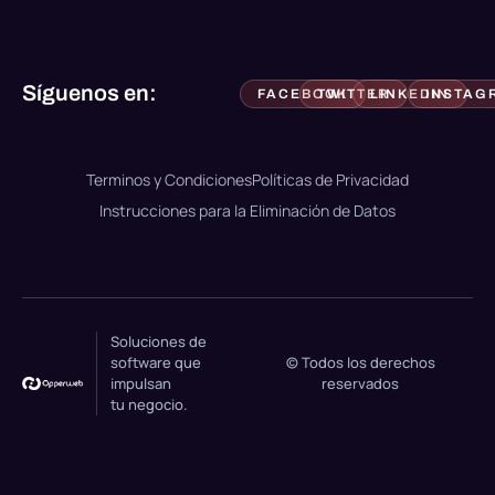
Síguenos en:
FACEBOOK
TWITTER
LINKEDIN
INSTAG
Terminos y Condiciones
Políticas de Privacidad
Instrucciones para la Eliminación de Datos
Soluciones de
software que
© Todos los derechos
impulsan
reservados
tu negocio.