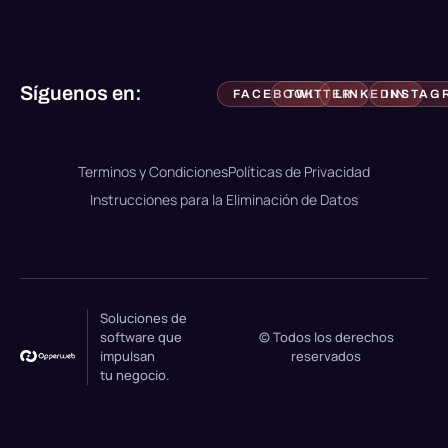
Síguenos en:
FACEBOOK
TWITTER
LINKEDIN
INSTAG
Terminos y Condiciones
Políticas de Privacidad
Instrucciones para la Eliminación de Datos
Soluciones de
software que
© Todos los derechos
impulsan
reservados
tu negocio.