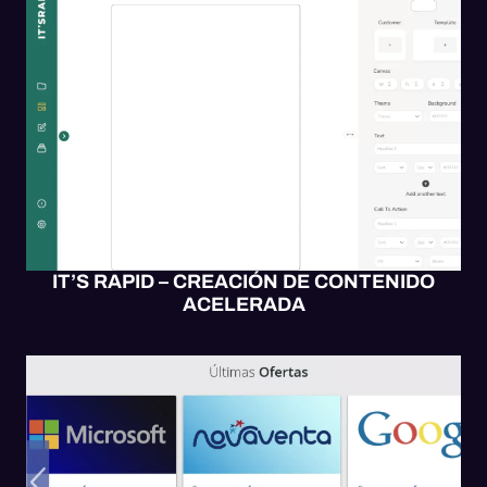
APP MÓVIL
DISEÑO
SOFTWARE
IT’S RAPID – CREACIÓN DE CONTENIDO
ACELERADA
APP MÓVIL
MOBILE UX/UI
SOFTWARE
WEB UX/UI