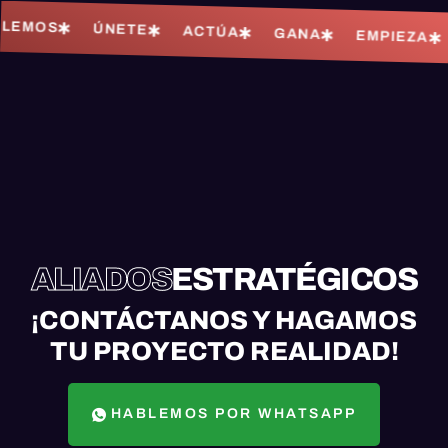
MOS
ÚNETE
ACTÚA
GANA
EMPIEZA
ALIADOS
ESTRATÉGICOS
¡CONTÁCTANOS Y HAGAMOS
TU PROYECTO REALIDAD!
HABLEMOS POR WHATSAPP