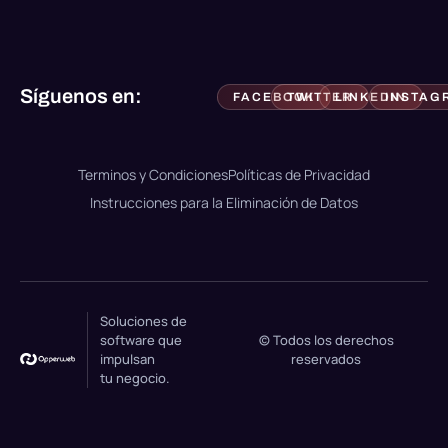
Síguenos en:
FACEBOOK
TWITTER
LINKEDIN
INSTAG
Terminos y Condiciones
Políticas de Privacidad
Instrucciones para la Eliminación de Datos
Soluciones de
software que
© Todos los derechos
impulsan
reservados
tu negocio.