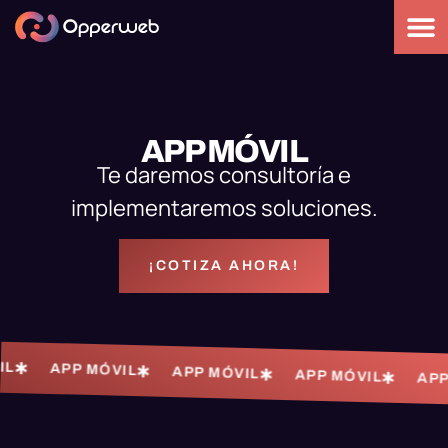
APP MÓVIL
Te daremos consultoría e
implementaremos soluciones.
¡COTIZA AHORA!
APP MÓVIL
APP MÓVIL
APP MÓVIL
APP 