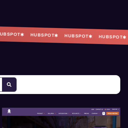
SPOT
HUBSPOT
HUBSPOT
HUBSPOT
DESARROLLO WEB
DISEÑO
HUBSPOT
WEB UX/UI