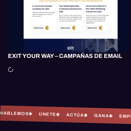
EXIT YOUR WAY – CAMPAÑAS DE EMAIL
LEMOS
ÚNETE
ACTÚA
GANA
EMPIEZA