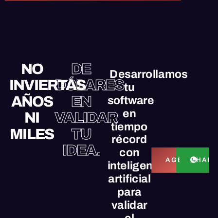
NO
DE
Desarrollamos
INVIERTAS
DÓLARES
tu
AÑOS
EN
software
en
NI
VALIDAR
tiempo
MILES
TU
récord
IDEA.
con
HABL
AGENDAR L
inteligencia
artificial
para
validar
el