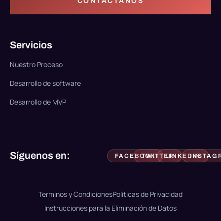
CONTACTANOS
Servicios
Nuestro Proceso
Desarrollo de software
Desarrollo de MVP
Síguenos en:
FACEBOOK
TWITTER
LINKEDIN
INSTAG
Terminos y Condiciones
Políticas de Privacidad
Instrucciones para la Eliminación de Datos