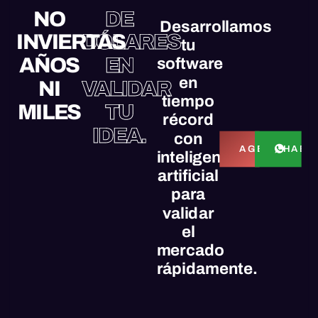
NO
DE
Desarrollamos
INVIERTAS
DÓLARES
tu
AÑOS
EN
software
en
NI
VALIDAR
tiempo
MILES
TU
récord
IDEA.
con
HABL
AGENDAR L
inteligencia
artificial
para
validar
el
mercado
rápidamente.