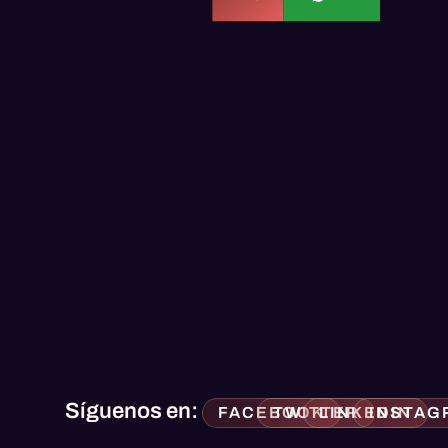
Síguenos en:
FACEBOOK
TWITTER
LINKEDIN
INSTAG