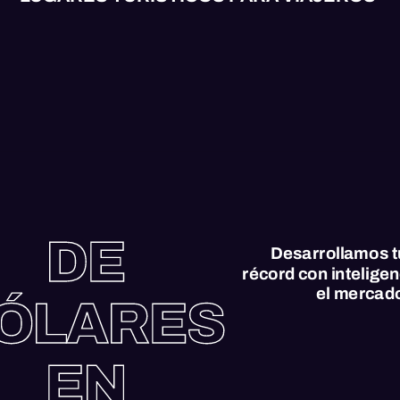
DE
Desarrollamos t
récord con inteligenc
el mercad
ÓLARES
EN