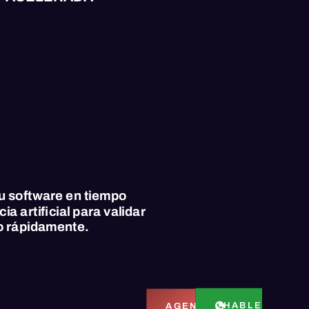
u software en tiempo
ia artificial para validar
o rápidamente.
HABLEMOS PO
AGENDAR LLAMADA