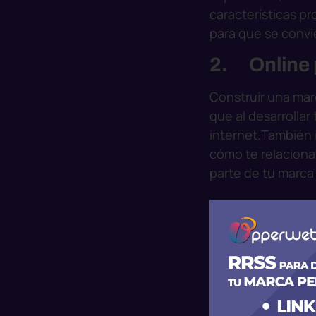
características pr
para que se convie
2. Online p
Construir una mar
que al desarrollar
internet.
También 
cómo te relaciona
parte de tu marca 