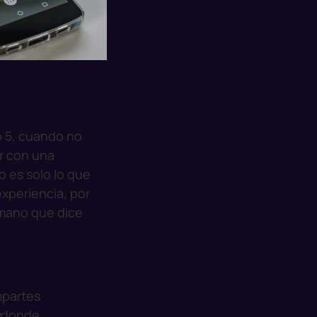
o 5, cuando no
r con una
o es solo lo que
experiencia, por
umano que dice
mpartes
s
donde