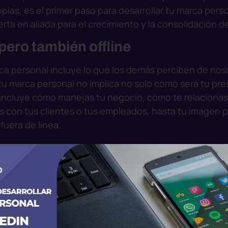
opias, es el primer paso para desarrollar tu marca perso
rta en aliada para el crecimiento y la consolidación d
ero también offline
ca personal incluye lo que los demás perciben de no
 tu marca personal no implica no solo cómo será tu pr
incluye cómo manejas tu negocio, cómo te relacionas
s con tus clientes o tus empleados, hasta tu imagen 
fuera de línea.