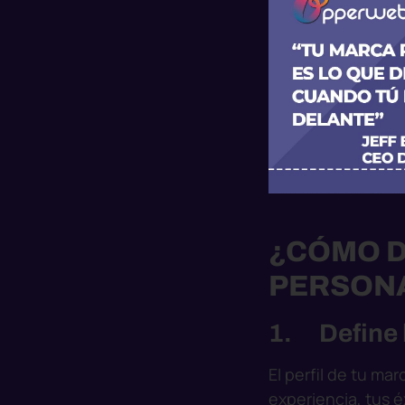
¿CÓMO 
PERSONA
1. Define l
El perfil de tu ma
experiencia, tus é