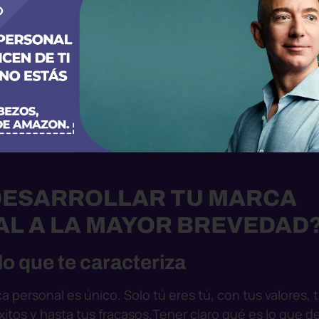
DESARROLLAR TU MARCA
L A LA MAYOR BREVEDAD
o que te caracteriza
rca personal es único. Solo tú eres tú, con tus valores, 
xitos y hasta tus fracasos.
Tener claro qué es lo que def