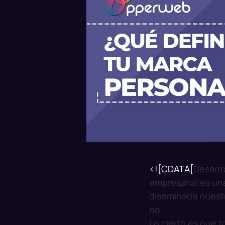
<![CDATA[
Desarro
empresarial es una
diseminada nuestr
no.
Lo cierto es que 