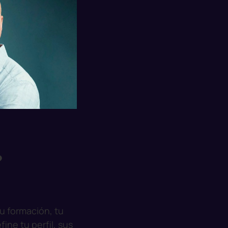
?
tu formación, tu
ine tu perfil, sus