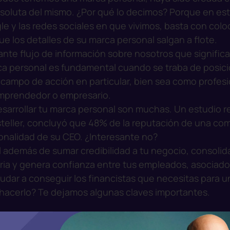
bsoluta del mismo. ¿Por qué lo decimos? Porque en est
e y las redes sociales en que vivimos, basta con colo
ue los detalles de su marca personal salgan a flote.
nte flujo de información sobre nosotros que significa
rca personal es fundamental cuando se traba de posic
n campo de acción en particular, bien sea como profesi
mprendedor o empresario.
sarrollar tu marca personal son muchas. Un estudio re
teller, concluyó que 48% de la reputación de una co
sonalidad de su CEO. ¿Interesante no?
 además de sumar credibilidad a tu negocio, consolid
ria y genera confianza entre tus empleados, asociados
udar a conseguir los financistas que necesitas para 
hacerlo? Te dejamos algunas claves importantes.