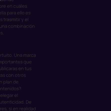
bre en cuáles
lla para ello es
 trasmitir y el
r una combinación
s.
ortuito. Una marca
importantes que
ublicaras en tus
ras con otros
n plan de
ontenidos?
elegar el
autenticidad. De
es, si en realidad