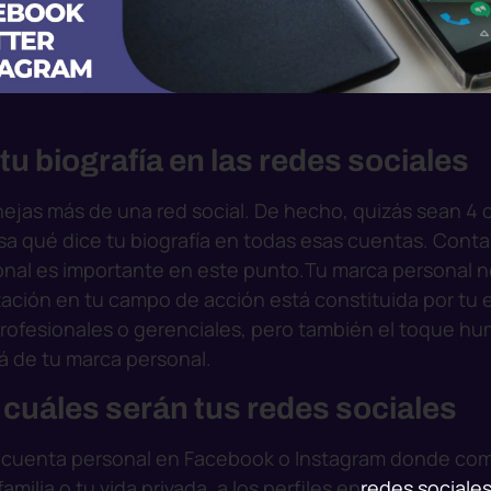
u biografía en las redes sociales
as más de una red social. De hecho, quizás sean 4 
a qué dice tu biografía en todas esas cuentas. Conta
ional es importante en este punto.
Tu marca personal n
tación en tu campo de acción está constituida por tu 
profesionales o gerenciales, pero también el toque h
lá de tu marca personal.
cuáles serán tus redes sociales
u cuenta personal en Facebook o Instagram donde co
milia o tu vida privada, a los perfiles en
redes sociale