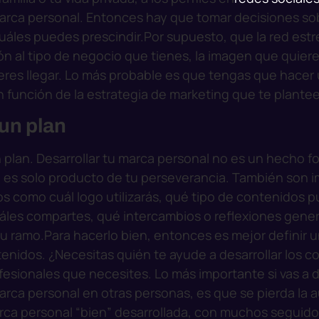
rca personal. Entonces hay que tomar decisiones so
cuáles puedes prescindir.
Por supuesto, que la red estre
ón al tipo de negocio que tienes, la imagen que quieres
ieres llegar. Lo más probable es que tengas que hace
n función de la estrategia de marketing que te plantee
un plan
 plan. Desarrollar tu marca personal no es un hecho f
o es solo producto de tu perseverancia. También son 
s como cuál logo utilizarás, qué tipo de contenidos p
uáles compartes, qué intercambios o reflexiones gene
tu ramo.
Para hacerlo bien, entonces es mejor definir u
enidos. ¿Necesitas quién te ayude a desarrollar los c
fesionales que necesites. Lo más importante si vas a d
arca personal en otras personas, es que se pierda la 
rca personal “bien” desarrollada, con muchos seguidor