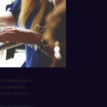
fil profesional o
 sociales está
lan de acción o
on un propósito o