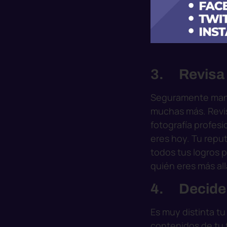
3. Revisa t
Seguramente manej
muchas más. Revis
fotografía profes
eres hoy. Tu repu
todos tus logros 
quién eres más al
4. Decide 
Es muy distinta t
contenidos de tu fa