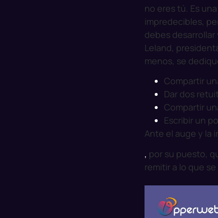
no eres tú. Es un
impredecibles, p
debes desarrollar
Leland, president
menos, se dediqu
Compartir una
Dar dos retui
Compartir un
Escribir un p
Ante el auge y la 
,
por su puesto, q
remitir a lo que se