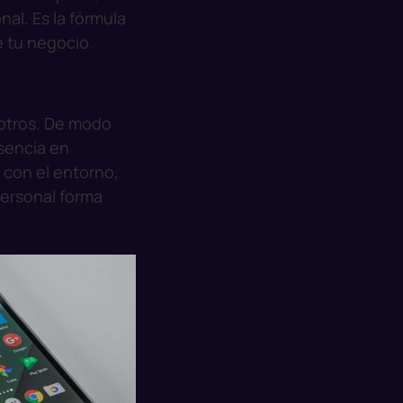
nal. Es la fórmula
e tu negocio.
sotros. De modo
esencia en
 con el entorno,
personal forma