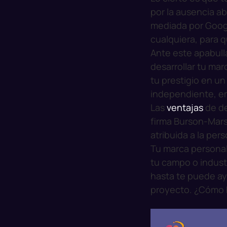
por la ausencia a
mediada por Googl
cualquiera, para q
Ante este apabulla
desarrollar tu ma
tu prestigio en u
independiente, e
Las
ventajas
de de
firma Burson-Mars
atribuida a la per
Tu marca personal
tu campo o indust
hasta te puede ay
proyecto. ¿Cómo 