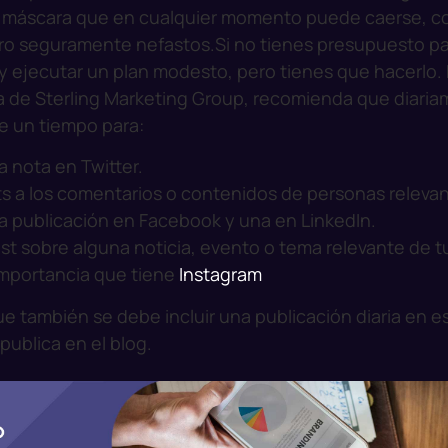
a máscara que en cualquier momento puede caerse, c
ero seguramente nefastos.
Si no tienes presupuesto pa
 y ejecutar un plan modesto, pero tienes que hacerlo.
a de Sterling Marketing Group, recomienda que diariam
e un tiempo para:
 nota en Twitter.
ts a los comentarios o contenidos de personas relevan
a publicación en Facebook y una en LinkedIn.
ost sobre alguna noticia, evento o tema relevante de tu
importancia que tiene
Instagram
ue también se debe incluir una publicación diaria en e
 publica en el blog.