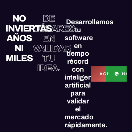
NO
DE
Desarrollamos
INVIERTAS
DÓLARES
tu
AÑOS
EN
software
en
NI
VALIDAR
tiempo
MILES
TU
récord
IDEA.
con
HAB
AGENDAR L
inteligencia
artificial
para
validar
el
mercado
rápidamente.