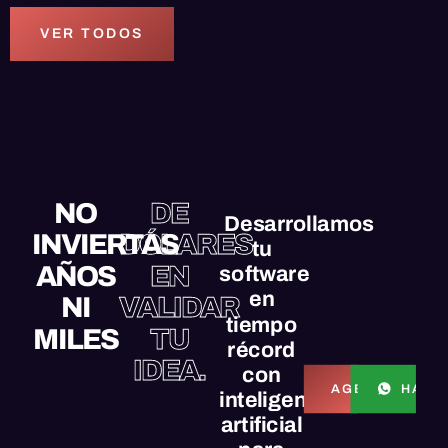
VER TODOS
NO
DE
Desarrollamos
INVIERTAS
DÓLARES
tu
AÑOS
EN
software
en
NI
VALIDAR
tiempo
MILES
TU
récord
IDEA.
con
HABL
AGENDAR LLA
inteligencia
artificial