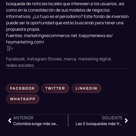
búsqueda de noticias locales que interesen a los usuarios, así
como en la consolidación de sus modelos de negocios
informativos. ¿Lo tuyo es el periodismo? Este fondo de inversión
puede ser la oportunidad que estás buscando para tener una
propuesta propia.
Fuentes:
marketing4ecommerce.net
/
cepymenews.es
/
hoymarketing.com
/
]]>
Facebook
,
Instagram Stories
,
marca
,
marketing digital
,
redes sociales
FACEBOOK
TWITTER
LINKEDIN
WHATSAPP
ANTERIOR
SIGUIENTE
Colombia exige más seguridad para los usuarios de Facebook
Las 5 búsquedas más frecuentes en San Valentín: ¿qué dice Google?