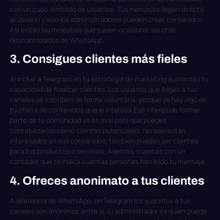
con un cupo ilimitado de usuarios. Tus mensajes llegan directo
al usuario y solo los administradores pueden crear contenidos.
Así evitas las molestias que suelen ocasionar los chat
descontrolados de WhatsApp.
3. Consigues clientes más fieles
Al incluir a Telegram en tu estrategia de marketing aumentas tu
capacidad de fidelizar clientes. Los usuarios que llegan a tus
canales se inscriben de forma voluntaria, porque ya hay algo en
tu oferta de contenidos que le interesa.
Ese interés de formar
parte de tu comunidad ya es aval para que puedes
contabilizarlos como clientes potenciales. No solo están
interesados en sus contenidos, también pueden ser clientes
para tus productos o servicios. Además, cuentas con un
contador que te indica cuántas personas han leído tu mensaje.
4. Ofreces anonimato a tus clientes
A diferencia de WhatsApp, en Telegram los suscritos a tus
canales son anónimos entre sí. El administrador es quien puede