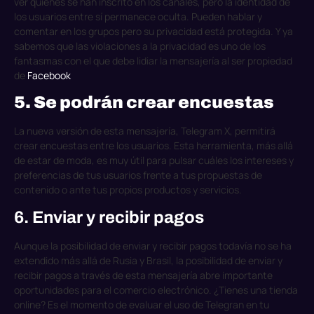
ver quiénes se han inscrito en los canales, pero la identidad de
los usuarios entre sí permanece oculta.
Pueden hablar y
comentar en los grupos pero su privacidad está protegida. Y ya
sabemos que las violaciones a la privacidad es uno de los
fantasmas con el que debe lidiar la mensajería al ser propiedad
de
Facebook
5. Se podrán crear encuestas
La nueva versión de esta mensajería, Telegram X, permitirá
crear encuestas entre los usuarios. Esta herramienta, más allá
de estar de moda, es muy útil para pulsar cuáles los intereses y
preferencias de tus usuarios frente a tus propuestas de
contenido o ante tus propios productos y servicios.
6. Enviar y recibir pagos
Aunque la posibilidad de enviar y recibir pagos todavía no se ha
extendido más allá de Rusia y Brasil, la posibilidad de enviar y
recibir pagos a través de esta mensajería abre importante
oportunidades para el comercio electrónico. ¿Tienes una tienda
online? Es el momento de evaluar el uso de Telegran en tu