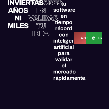
INVIERTAS
DÓLARES
tu
AÑOS
EN
software
en
NI
VALIDAR
tiempo
MILES
TU
récord
IDEA.
con
HABL
AGENDAR LL
inteligencia
artificial
para
validar
el
mercado
rápidamente.