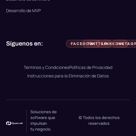
Desarrollo de MVP
Síguenos en:
FACEBOOK
TWITTER
LINKEDIN
INSTAG
Terminos y Condiciones
Políticas de Privacidad
Instrucciones para la Eliminación de Datos
Soluciones de
software que
© Todos los derechos
impulsan
reservados
tu negocio.