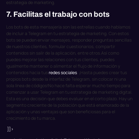
estrategia de marketing.
7. Facilitas el trabajo con bots
Los bots de esta mensajería son las estrellas cuando hablamos
de incluir a Telegram en tu estrategia de marketing. Con estos
bots se pueden enviar mensajes, responder preguntas sencillas
de nuestros clientes, formular cuestionarios, compartir
contenidos sin salir de la aplicación, entre otros.
Así como
puedes mejorar las relaciones con tus clientes, puedes
igualmente mantener o alimentar el flujo de información y
contenidos hacia tus
redes sociales
. ¡Hasta puedes crear tus
propios bots desde la interfaz de Telegram, sin colocar ni una
sola línea de códigos!
No hace falta esperar mucho tiempo para
comenzar a usar Telegram en tu estrategia de marketing digital.
Esta es una decisión que debes evaluar en el corto plazo. Hay un
segmento creciente de la población que está enamorado de la
aplicación y unas ventajas que son beneficiosas para el
crecimiento de tu marca.
]]>