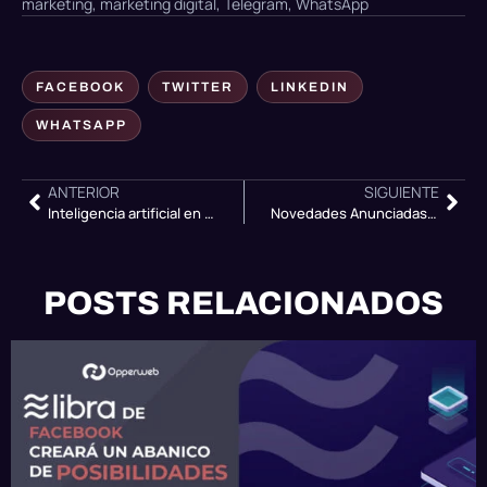
marketing
,
marketing digital
,
Telegram
,
WhatsApp
FACEBOOK
TWITTER
LINKEDIN
WHATSAPP
ANTERIOR
SIGUIENTE
Inteligencia artificial en las redes sociales: ¿qué tan cerca estamos?
Novedades Anunciadas en la Conferencia Facebook F8 2019
POSTS RELACIONADOS
OPPERWEB NEWS