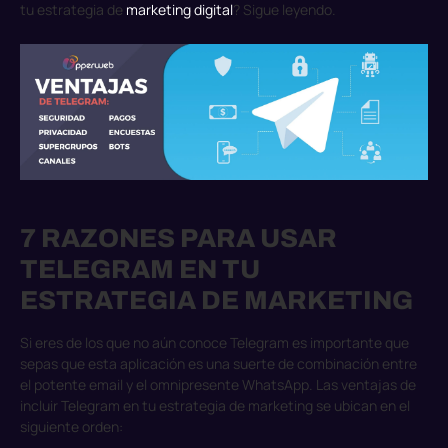
tu estrategia de
marketing digital
? Sigue leyendo.
7 RAZONES PARA USAR
TELEGRAM EN TU
ESTRATEGIA DE MARKETING
Si eres de los que no aún conoce Telegram es importante que
sepas que esta aplicación es una suerte de combinación entre
el potente email y el omnipresente WhatsApp. Las ventajas de
incluir Telegram en tu estrategia de marketing se ubican en el
siguiente orden: