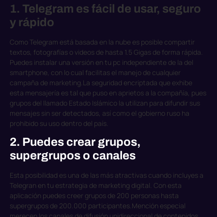
1. Telegram es fácil de usar, seguro
y rápido
Como Telegram está basada en la nube es posible compartir
textos, fotografías o videos de hasta 1.5 Gigas de forma rápida.
Puedes instalar una versión en tu pc independiente de la del
smartphone, con lo cual facilitas el manejo de cualquier
campaña de marketing.
La seguridad encriptada que exhibe
esta mensajería es tal que puso en aprietos a la compañía, pues
grupos del llamado Estado Islámico la utilizan para difundir sus
mensajes sin ser detectados, así como el gobierno ruso ha
prohibido su uso dentro del país.
2. Puedes crear grupos,
supergrupos o canales
Esta posibilidad es una de las más atractivas cuando incluyes a
Telegran en tu estrategia de marketing digital. Con esta
aplicación puedes creer grupos de 200 personas hasta
supergrupos de 200.000 participantes.
Mención especial
merecen los canales de difusión unidireccional de contenidos