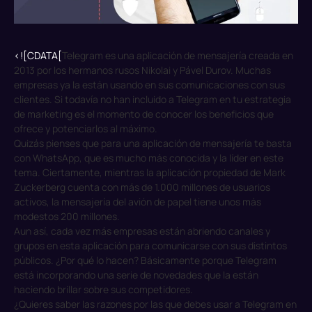
<![CDATA[
Telegram es una aplicación de mensajería creada en
2013 por los hermanos rusos Nikolai y Pável Durov. Muchas
empresas ya la están usando en sus comunicaciones con sus
clientes. Si todavía no han incluido a Telegram en tu estrategia
de marketing es el momento de conocer los beneficios que
ofrece y potenciarlos al máximo.
Quizás pienses que para una aplicación de mensajería te basta
con WhatsApp, que es mucho más conocida y la líder en este
tema. Ciertamente, mientras la aplicación propiedad de Mark
Zuckerberg cuenta con más de 1.000 millones de usuarios
activos, la mensajería del avión de papel tiene unos más
modestos 200 millones.
Aun así, cada vez más empresas están abriendo canales y
grupos en esta aplicación para comunicarse con sus distintos
públicos. ¿Por qué lo hacen? Básicamente porque Telegram
está incorporando una serie de novedades que la están
haciendo brillar sobre sus competidores.
¿Quieres saber las razones por las que debes usar a Telegram en