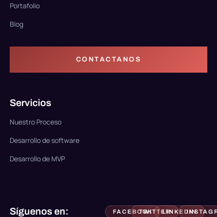
Portafolio
Blog
CONTACTANOS
Servicios
Nuestro Proceso
Desarrollo de software
Desarrollo de MVP
Síguenos en:
FACEBOOK
TWITTER
LINKEDIN
INSTAG