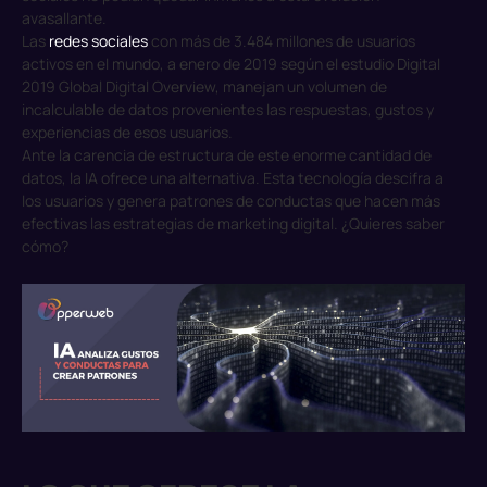
avasallante.
Las
redes sociales
con más de 3.484 millones de usuarios
activos en el mundo, a enero de 2019 según el estudio
Digital
2019 Global Digital Overview
, manejan un volumen de
incalculable de datos provenientes las respuestas, gustos y
experiencias de esos usuarios.
Ante la carencia de estructura de este enorme cantidad de
datos, la IA ofrece una alternativa. Esta tecnología descifra a
los usuarios y genera patrones de conductas que hacen más
efectivas las estrategias de marketing digital. ¿Quieres saber
cómo?