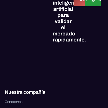
HABL
AGENDAR LL
inteligencia
artificial
para
validar
el
mercado
rápidamente.
Nuestra compañía
Conocenos!