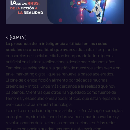
<![CDATA[
La presencia de la inteligencia artificial en las redes
sociales es una realidad que avanza día a día
. Los grandes
consorcios del social media han incorporado la inteligencia
artificial en distintas aplicaciones desde hace algunos años.
También se evidencia en la gestión de nuestros sitios web y en
en el marketing digital, que se renueva a pasos acelerados.
El cine de ciencia ficción alimentó por décadas muchas
creencias y mitos. Unos más cercanos a la realidad que hoy
palpamos. Mientras que otros han quedado como fuente de
temores y especulaciones apocalípticos, que están lejos de la
evolución actual de esta tecnología.
Lo cierto es que la inteligencia artificial –IA o AI según sus siglas
en inglés- es, sin duda, uno de los avances más innovadores y
revolucionarios de las ciencias computacionales. Y las redes
sociales no podían quedar inmunes a esta evolución