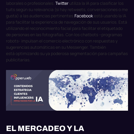
laborales o profesionales.
Twitter
utiliza la IA para clasificar los
tuits según su relevancia (si hay retweets, conversaciones o me
gusta) a las audiencias pertinentes.
Facebook
está usando la IA
para facilitar la experiencia de navegación de sus usuarios. Está
utilizando el reconocimiento facial para facilitar el etiquetado
de personas en las fotografías. Con los chatbots –programas
robots- impulsan el comercio electrónico con respuestas y
sugerencias automáticas en su Messenger. También
está optimizando su ya poderosa segmentación para campañas
publicitarias.
EL MERCADEO Y LA